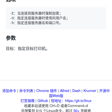
参数
目标：指定目标打印机。
添加命令
|
命令列表
|
Chrome 插件
|
Alfred
|
Dash
|
Krunner
|
开源中
国Web版
打赏捐赠
|
Github
|
短地址：https://git.io/linux
收藏本站请使用 Ctrl+D 或者Command+d
共搜集到
610
个Linux命令，超过
50+
贡献者