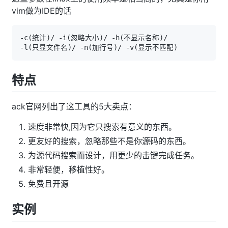
vim做为IDE的话
-c
(
统计
)
/ -i
(
忽略大小
)
/ -h
(
不显示名称
)
-l
(
只显文件名
)
/ -n
(
加行号
)
/ -v
(
显示不匹配
)
特点
ack官网列出了这工具的5大卖点：
速度非常快,因为它只搜索有意义的东西。
更友好的搜索，忽略那些不是你源码的东西。
为源代码搜索而设计，用更少的击键完成任务。
非常轻便，移植性好。
免费且开源
实例