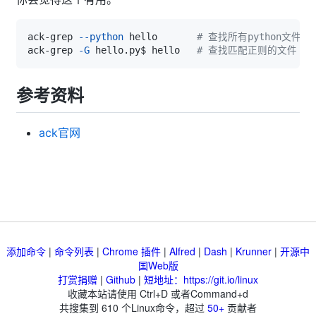
ack-grep 
--python
 hello       
# 查找所有python文件
ack-grep 
-G
 hello.py$ hello   
# 查找匹配正则的文件
参考资料
ack官网
添加命令
|
命令列表
|
Chrome 插件
|
Alfred
|
Dash
|
Krunner
|
开源中
国Web版
打赏捐赠
|
Github
|
短地址：https://git.io/linux
收藏本站请使用 Ctrl+D 或者Command+d
共搜集到
610
个Linux命令，超过
50+
贡献者