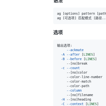
语法
ag 
[
options
]
 pattern 
[
pat
ag 
[
可选项
]
 匹配模式 
[
路径
..
选项
--ackmate
-A
--after
[
LINES
]
-B
--before
[
LINES
]
     --
[
no
]
-c
--count
     --
[
no
]
     --color-line-nu
     --color-match  
     --color-path   
--column
     --
[
no
]
-H
 --
[
no
]
-C
--context
[
LINES
]