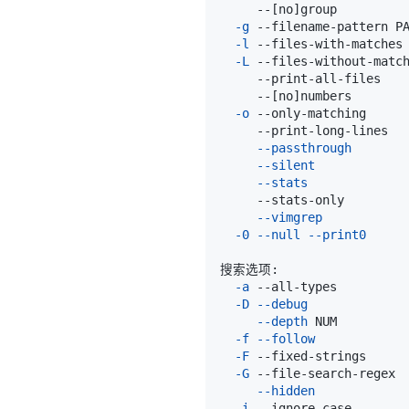
     --
[
no
]
group       
-g
-l
-L
     --
[
no
]
-o
     --print-long-li
--passthrough
--silent
--stats
--vimgrep
-0
--null
--print0
    
-a
-D
--debug
--depth
-f
--follow
-F
-G
--hidden
-i