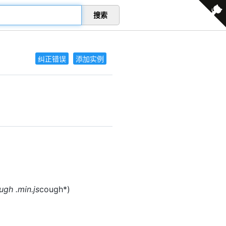
搜索
纠正错误
添加实例
ugh
.min.js
cough*)