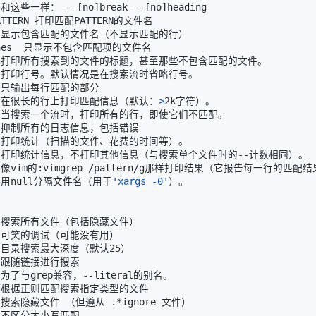
   和这些一样： --
[
no
]
break --
[
no
]
nes   在很长的行上打印匹配信息（默认：
>
  用null分隔文件名（用于
'xargs -0'