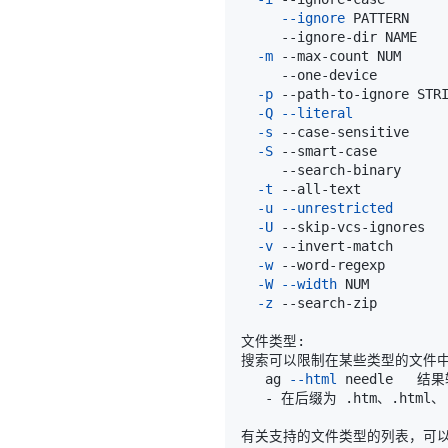
--ignore
-m
 --max-count NUM
-p
-Q
--literal
-s
-S
-t
-u
--unrestricted
-U
-v
-w
-W
--width
-z
   ag 
--html