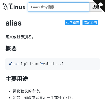
搜索
alias
纠正错误
添加实例
定义或显示别名。
概要
alias
[
-p
]
[
name
[
=
value
]
..
.
]
主要用途
简化较长的命令。
定义、修改或者显示一个或多个别名。