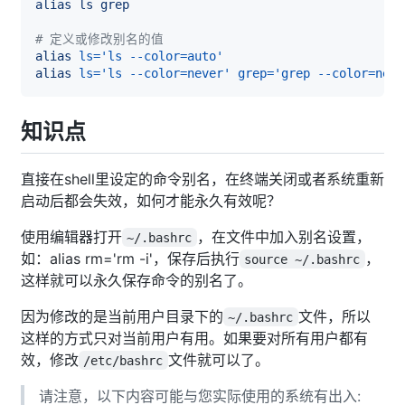
alias
ls
grep
# 定义或修改别名的值
alias
ls
=
'ls --color=auto'
alias
ls
=
'ls --color=never'
grep
=
'grep --color=neve
知识点
直接在shell里设定的命令别名，在终端关闭或者系统重新
启动后都会失效，如何才能永久有效呢？
使用编辑器打开
，在文件中加入别名设置，
~/.bashrc
如：alias rm='rm -i'，保存后执行
，
source ~/.bashrc
这样就可以永久保存命令的别名了。
因为修改的是当前用户目录下的
文件，所以
~/.bashrc
这样的方式只对当前用户有用。如果要对所有用户都有
效，修改
文件就可以了。
/etc/bashrc
请注意，以下内容可能与您实际使用的系统有出入: