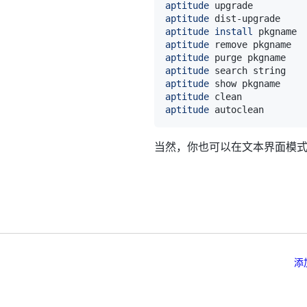
aptitude
 upgrade         
aptitude
 dist-upgrade    
aptitude
install
 pkgname 
aptitude
 remove pkgname  
aptitude
 purge pkgname   
aptitude
 search string   
aptitude
 show pkgname    
aptitude
 clean           
aptitude
 autoclean       
当然，你也可以在文本界面模式中使
添