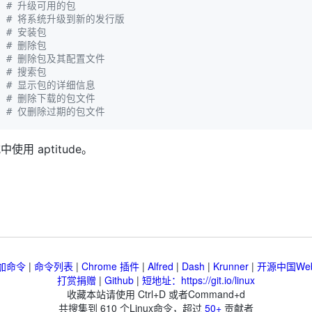
  
# 升级可用的包
  
# 将系统升级到新的发行版
  
# 安装包
  
# 删除包
  
# 删除包及其配置文件
  
# 搜索包
  
# 显示包的详细信息
  
# 删除下载的包文件
  
# 仅删除过期的包文件
用 aptitude。
加命令
|
命令列表
|
Chrome 插件
|
Alfred
|
Dash
|
Krunner
|
开源中国We
打赏捐赠
|
Github
|
短地址：https://git.io/linux
收藏本站请使用 Ctrl+D 或者Command+d
共搜集到
610
个Linux命令，超过
50+
贡献者