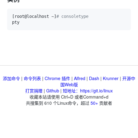
[
root@localhost ~
]
# consoletype
添加命令
|
命令列表
|
Chrome 插件
|
Alfred
|
Dash
|
Krunner
|
开源中
国Web版
打赏捐赠
|
Github
|
短地址：https://git.io/linux
收藏本站请使用 Ctrl+D 或者Command+d
共搜集到
610
个Linux命令，超过
50+
贡献者