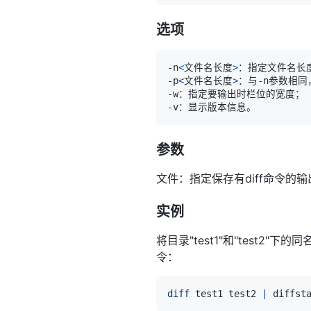
选项
-n
<
文件名长度
>
-p
<
文件名长度
>
：与-n参数相同
参数
文件：指定保存有diff命令的
实例
将目录"test1"和"test2"下
令：
diff
 test1 test2 
|
 diffst