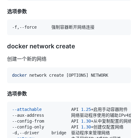
选项参数
docker network create
创建一个新的网络
docker
 network create 
[
OPTIONS
]
选项参数
--attachable
		API 
1.25
--config-from		API 
1.30
--config-only		API 
1.30