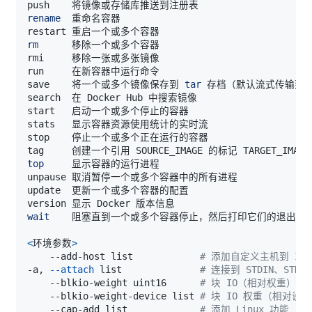
rename
rm
save	将一个或多个镜像保存到 
tar
top
wait
<
环境参数
>
    --add-host list            
# 添加自定义主机到 IP 映
-a, 
--attach
 list              
# 连接到 STDIN、STDOU
    --blkio-weight uint16      
# 块 IO（相对权重），介
    --blkio-weight-device list 
# 块 IO 权重（相对设
    --cap-add list             
# 添加 Linux 功能