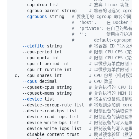
    --cap-drop list            
# 放弃 Linux 功能
    --cgroup-parent string     
# 容器的可选父 cgroup
--cgroupns
 string   
# 要使用的 Cgroup 命名空间（
#  'host':    在 Docker
#  'private': 在自己的私有
#  '':        使用由守护进程
#        default-cgrou
--cidfile
 string           
# 将容器 ID 写入文件
    --cpu-period int           
# 限制 CPU CFS（完
    --cpu-quota int            
# 限制 CPU CFS（完
    --cpu-rt-period int        
# 以微秒为单位限制 CP
    --cpu-rt-runtime int       
# 以微秒为单位限制 CP
-c, --cpu-shares int           
# CPU 份额（相对权重）
--cpus
 decimal             
# CPU 数量
    --cpuset-cpus string       
# 允许执行的 CPU (0-3,
    --cpuset-mems string       
# 允许执行的 MEM (0-3,
--device
 list              
# 将主机设备添加到容器
    --device-cgroup-rule list  
# 将规则添加到 cgrou
    --device-read-bps list     
# 限制设备的读取速率（
    --device-read-iops list    
# 限制设备的读取速率（每
    --device-write-bps list    
# 限制设备的写入速率（
    --device-write-iops list   
# 限制设备的写入速率（每
    --disable-content-trust    
# 跳过镜像验证（默认为 