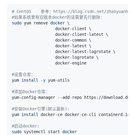
# CentOS    参考：https://blog.csdn.net/zhaoyuanh/ar
#如果系统里有旧版本docker的话需要先行删除：
sudo
 yum remove 
docker
\
                  docker-client 
\
                  docker-client-latest 
\
                  docker-common 
\
                  docker-latest 
\
                  docker-latest-logrotate 
\
                  docker-logrotate 
\
#设置仓库：
yum 
install
-y
#添加Docker仓库：
#安装Docker引擎(默认最新):
yum 
install
#启动docker:
sudo
 systemctl start 
docker