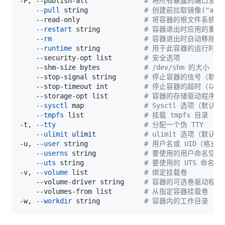
-P, --publish-all              
# 将所有暴露的端口发布
--pull
 string              
# 创建前拉取镜像("always
    --read-only                
# 将容器的根文件系统挂
--restart
 string           
# 容器退出时应用的重启
--rm
# 容器退出时自动移除
--runtime
 string           
# 用于此容器的运行时
    --security-opt list        
# 安全选项
    --shm-size bytes           
# /dev/shm 的大小
    --stop-signal string       
# 停止容器的信号（默认“S
    --stop-timeout int         
# 停止容器的超时（以秒
    --storage-opt list         
# 容器的存储驱动程序选
--sysctl
 map               
# Sysctl 选项（默认 m
--tmpfs
 list               
# 挂载 tmpfs 目录
-t, 
--tty
# 分配一个伪 TTY
--ulimit
ulimit
# ulimit 选项（默认 [
-u, 
--user
 string              
# 用户名或 UID（格式：<na
--userns
 string            
# 要使用的用户命名空间
--uts
 string               
# 要使用的 UTS 命名空
-v, 
--volume
 list              
# 绑定挂载卷
    --volume-driver string     
# 容器的可选卷驱动程序
    --volumes-from list        
# 从指定容器挂载卷
-w, 
--workdir
 string           
# 容器内的工作目录