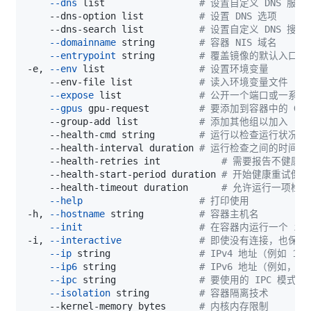
--dns
 list                 
# 设置自定义 DNS 服务
    --dns-option list          
# 设置 DNS 选项
    --dns-search list          
# 设置自定义 DNS 搜索
--domainname
 string        
# 容器 NIS 域名
--entrypoint
 string        
# 覆盖镜像的默认入口点
-e, 
--env
 list                 
# 设置环境变量
    --env-file list            
# 读入环境变量文件
--expose
 list              
# 公开一个端口或一系列
--gpus
 gpu-request         
# 要添加到容器中的 GP
    --group-add list           
# 添加其他组以加入
    --health-cmd string        
# 运行以检查运行状况的
    --health-interval duration 
# 运行检查之间的时间 (ms
    --health-retries int           
# 需要报告不健康
    --health-start-period duration 
# 开始健康重试倒计
    --health-timeout duration      
# 允许运行一项检查的最
--help
# 打印使用
-h, 
--hostname
 string          
# 容器主机名
--init
# 在容器内运行一个 in
-i, 
--interactive
# 即使没有连接，也保持 S
--ip
 string                
# IPv4 地址（例如 172.
--ip6
 string               
# IPv6 地址（例如，200
--ipc
 string               
# 要使用的 IPC 模式
--isolation
 string         
# 容器隔离技术
    --kernel-memory bytes      
# 内核内存限制