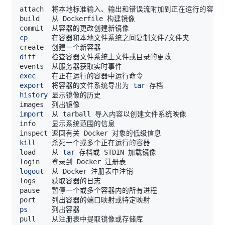
cp
diff
exec
export
	将容器的文件系统导出为 
tar
history
import
kill
load	从 
tar
logout
ps