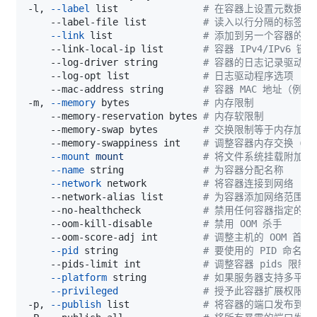
-l, 
--label
 list               
# 在容器上设置元数据
    --label-file list          
# 读入以行分隔的标签文
--link
 list                
# 添加到另一个容器的链
    --link-local-ip list       
# 容器 IPv4/IPv6 
    --log-driver string        
# 容器的日志记录驱动程
    --log-opt list             
# 日志驱动程序选项
    --mac-address string       
# 容器 MAC 地址（例如 92
-m, 
--memory
 bytes             
# 内存限制
    --memory-reservation bytes 
# 内存软限制
    --memory-swap bytes        
# 交换限制等于内存加上交
    --memory-swappiness int    
# 调整容器内存交换（0 到
--mount
mount
# 将文件系统挂载附加到
--name
 string              
# 为容器分配名称
--network
 network          
# 将容器连接到网络
    --network-alias list       
# 为容器添加网络范围的
    --no-healthcheck           
# 禁用任何容器指定的 HEA
    --oom-kill-disable         
# 禁用 OOM 杀手
    --oom-score-adj int        
# 调整主机的 OOM 首选项
--pid
 string               
# 要使用的 PID 命名空
    --pids-limit int           
# 调整容器 pids 限制
--platform
 string          
# 如果服务器支持多平台
--privileged
# 授予此容器扩展权限
-p, 
--publish
 list             
# 将容器的端口发布到主