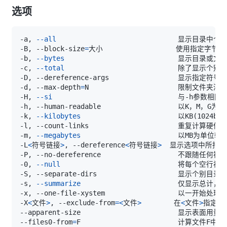
选项
-a, 
--all
-B, --block-size
=
-b, 
--bytes
-c, 
--total
-d, --max-depth
=
-H, 
--si
-k, 
--kilobytes
                        以KB
(
1024byt
-m, 
--megabytes
-L
<
符号链接
>
, --dereference
<
符号链接
>
-P, --no-dereference                   不跟随任何
-0, 
--null
-s, 
--summarize
-X
<
文件
>
, --exclude-from
=
<
文件
>
        在
<
文件
>
--apparent-size                     
--files0-from
=
F                        计算