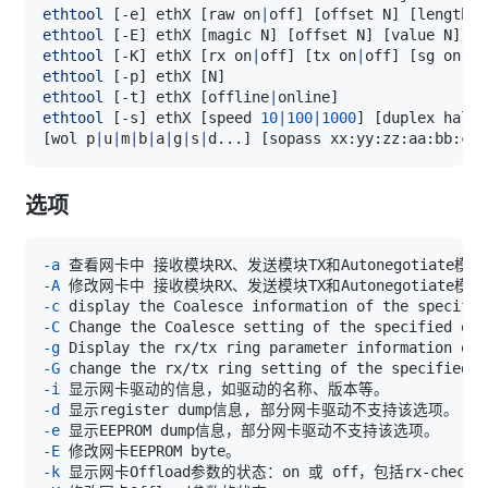
ethtool
[
-e
]
 ethX 
[
raw on
|
off
]
[
offset N
]
[
length N
ethtool
[
-E
]
 ethX 
[
magic N
]
[
offset N
]
[
value N
]
ethtool
[
-K
]
 ethX 
[
rx on
|
off
]
[
tx on
|
off
]
[
sg on
|
of
ethtool
[
-p
]
 ethX 
[
N
]
ethtool
[
-t
]
 ethX 
[
offline
|
online
]
ethtool
[
-s
]
 ethX 
[
speed 
10
|
100
|
1000
]
[
duplex half
|
[
wol p
|
u
|
m
|
b
|
a
|
g
|
s
|
d
..
.
]
[
sopass xx:yy:zz:aa:bb:cc
]
选项
-a
-A
-c
-C
-g
-G
-i
-d
-e
-E
-k