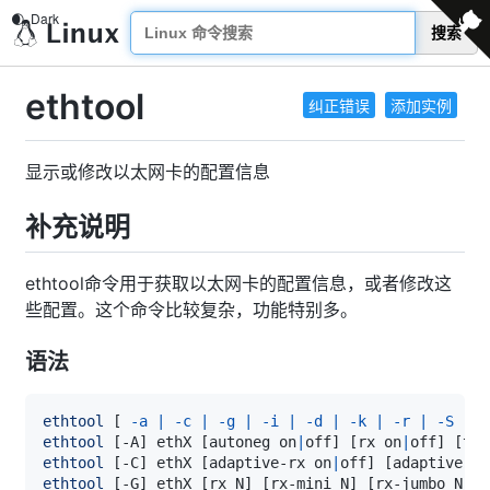
搜索
ethtool
纠正错误
添加实例
显示或修改以太网卡的配置信息
补充说明
ethtool命令用于获取以太网卡的配置信息，或者修改这
些配置。这个命令比较复杂，功能特别多。
语法
ethtool
[
-a
|
-c
|
-g
|
-i
|
-d
|
-k
|
-r
|
-S
|
]
ethtool
[
-A
]
 ethX 
[
autoneg on
|
off
]
[
rx on
|
off
]
[
tx 
ethtool
[
-C
]
 ethX 
[
adaptive-rx on
|
off
]
[
adaptive-tx
ethtool
[
-G
]
 ethX 
[
rx N
]
[
rx-mini N
]
[
rx-jumbo N
]
[