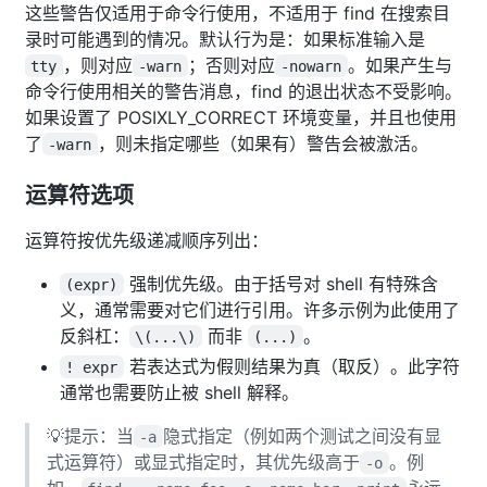
这些警告仅适用于命令行使用，不适用于 find 在搜索目
录时可能遇到的情况。默认行为是：如果标准输入是
，则对应
；否则对应
。如果产生与
tty
-warn
-nowarn
命令行使用相关的警告消息，find 的退出状态不受影响。
如果设置了 POSIXLY_CORRECT 环境变量，并且也使用
了
，则未指定哪些（如果有）警告会被激活。
-warn
运算符选项
运算符按优先级递减顺序列出：
强制优先级。由于括号对 shell 有特殊含
(expr)
义，通常需要对它们进行引用。许多示例为此使用了
反斜杠：
而非
。
\(...\)
(...)
若表达式为假则结果为真（取反）。此字符
! expr
通常也需要防止被 shell 解释。
💡提示：当
隐式指定（例如两个测试之间没有显
-a
式运算符）或显式指定时，其优先级高于
。例
-o