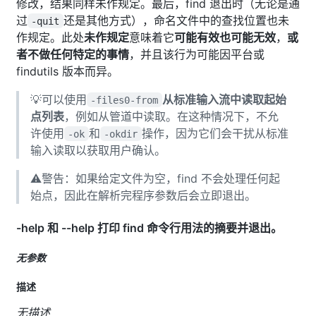
修改，结果同样未作规定。最后，find 退出时（无论是通
过
还是其他方式），命名文件中的查找位置也未
-quit
作规定。此处
未作规定
意味着它
可能有效也可能无效
，
或
者不做任何特定的事情
，并且该行为可能因平台或
findutils 版本而异。
💡可以使用
从标准输入流中读取起始
-files0-from
点列表
，例如从管道中读取。在这种情况下，不允
许使用
和
操作，因为它们会干扰从标准
-ok
-okdir
输入读取以获取用户确认。
⚠️警告：如果给定文件为空，find 不会处理任何起
始点，因此在解析完程序参数后会立即退出。
-help 和 --help 打印 find 命令行用法的摘要并退出。
无参数
描述
无描述