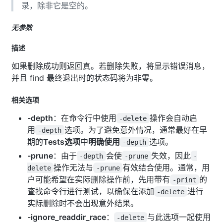
录，除非它是空的。
无参数
描述
如果删除成功则返回真。若删除失败，将显示错误消息，
并且 find 最终退出时的状态码将为非零。
相关选项
-depth
：在命令行中使用
操作会自动启
-delete
用
选项。为了避免意外情况，通常最好在早
-depth
期的
Tests选项
中
明确使用
选项。
-depth
-prune
：由于
会使
失效，因此
-depth
-prune
-
操作无法与
有效结合使用。通常，用
delete
-prune
户可能希望在实际删除操作前，先用带有
的
-print
查找命令行进行测试，以确保在添加
进行
-delete
实际删除时不会出现意外结果。
-ignore_readdir_race
：
与此选项一起使用
-delete