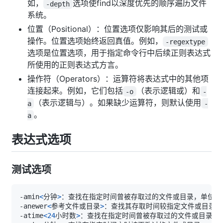
如，
选项使find以深度优先的顺序遍历文件
-depth
系统。
位置（Positional）：位置选项仅影响其后的测试或
操作。位置选项始终返回真值。例如，
-regextype
选项是位置选项，用于指定命令行中后续正则表达式
所使用的正则表达式方言。
操作符（Operators）：运算符将表达式中的其他项
连接起来。例如，它们包括
（表示逻辑或）和
-o
-
（表示逻辑与）。如果缺少运算符，则默认使用
a
-
。
a
表达式选项
测试选项
-amin
<
分钟
>
-anewer
<
参考文件或目录
>
-atime
<
24
小时数
>