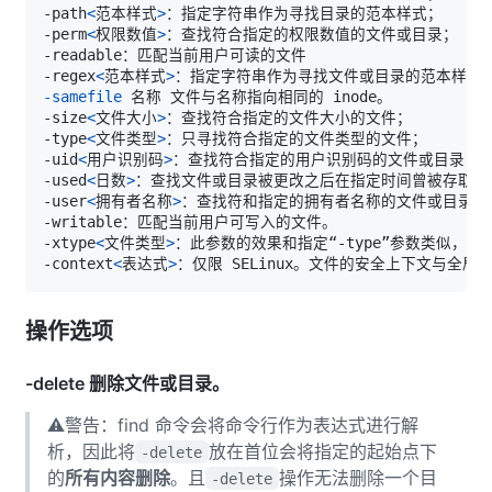
-path
<
范本样式
>
-perm
<
权限数值
>
-regex
<
范本样式
>
-samefile
-size
<
文件大小
>
-type
<
文件类型
>
-uid
<
用户识别码
>
-used
<
日数
>
-user
<
拥有者名称
>
-xtype
<
文件类型
>
-context
<
表达式
>
操作选项
-delete 删除文件或目录。
⚠️警告：find 命令会将命令行作为表达式进行解
析，因此将
放在首位会将指定的起始点下
-delete
的
所有内容删除
。且
操作无法删除一个目
-delete