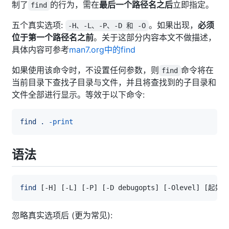
制了
的行为，需在
最后一个路径名之后
立即指定。
find
五个真实选项:
。如果出现，
必须
-H、-L、-P、-D 和 -O
位于第一个路径名之前
。关于这部分内容本文不做描述，
具体内容可参考
man7.org中的find
如果使用该命令时，不设置任何参数，则
命令将在
find
当前目录下查找子目录与文件，并且将查找到的子目录和
文件全部进行显示。等效于以下命令:
find
.
-print
语法
find
[
-H
]
[
-L
]
[
-P
]
[
-D debugopts
]
[
-Olevel
]
[
起始
忽略真实选项后 (更为常见):