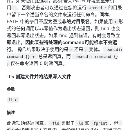
件。如果使用此选项，必须确保 PATH 环境变量未引
用
，否则攻击者可以通过在您将运行
的目录
.
-execdir
中留下一个适当命名的文件来运行任何命令。同样，
PATH 中的条目
不应为空
或
非绝对目录名
。如果使用
形
+
式的任何调用以非零值作为退出状态返回，则 find 也会
返回非零退出状态。如果 find 遇到错误，有时会导致立
即退出，
因此某些待处理的command可能根本不会运
行
。 操作结果取决于使用的是
还是
变体。
+
;
-execdir
总是返回真，而
command {} +
-execdir command {}
仅在命令返回 0 时返回真。
;
-fls 创建文件并将结果写入文件
参数
file
描述
此选项始终返回真。
类似于
和
，但
-fls
-ls
-fprint
-
会将结果写入文件中。无论谓词是否匹配，输出文件