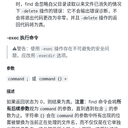
时，find 会忽略自父目录读取以来文件已消失的情况
下
操作的错误：它不会输出错误诊断，不
-delete
会将退出代码更改为非零，并且
操作的返
-delete
回代码将为真。
-exec 执行命令
⚠️警告：使用
操作存在不可避免的安全问
-exec
题，应改用
选项。
-execdir
参数
或
command ;
command {} +
描述
如果返回状态为 0，则结果为真。
注意
：find 命令会将
所
有后续参数
视为
的参数，直到遇到包含
的参
command
;
数为止。字符串
会在
的参数中所有出现的位
{}
command
置被替换为当前正在处理的文件名，而不仅仅是在它单独