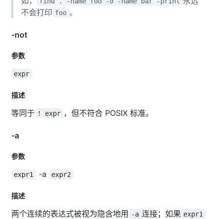
如，
永远
find . -name foo -o -name bar -print
不会打印
。
foo
-not
参数
expr
描述
等同于
，但不符合 POSIX 标准。
! expr
-a
参数
-a
expr1
expr2
描述
两个连续的表达式被视为隐含地用
连接；如果
-a
expr1