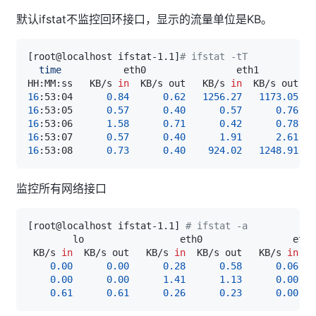
默认ifstat不监控回环接口，显示的流量单位是KB。
[
root@localhost ifstat-1.1
]
# ifstat -tT
time
HH:MM:ss   KB/s 
in
  KB/s out   KB/s 
in
  KB/s out   
16
:53:04      
0.84
0.62
1256.27
1173.05
16
:53:05      
0.57
0.40
0.57
0.76
16
:53:06      
1.58
0.71
0.42
0.78
16
:53:07      
0.57
0.40
1.91
2.61
16
:53:08      
0.73
0.40
924.02
1248.91
监控所有网络接口
[
root@localhost ifstat-1.1
]
# ifstat -a
 KB/s 
in
  KB/s out   KB/s 
in
  KB/s out   KB/s 
in
0.00
0.00
0.28
0.58
0.06
0.00
0.00
1.41
1.13
0.00
0.61
0.61
0.26
0.23
0.00