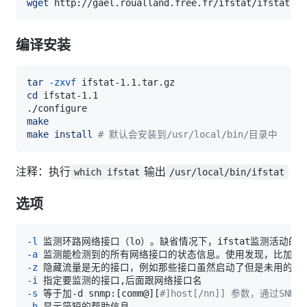
wget
编译安装
tar
-zxvf
cd
make
make
install
# 默认会安装到/usr/local/bin/目录中
注释：执行
输出
which ifstat
/usr/local/bin/ifstat
选项
-l
-a
 监测能检测到的所有网络接口的状态信息。使用发现，比加上-l
-z
-i
-s
 等于加-d snmp:
[
comm@
]
[
#]host[/nn]] 参数，通过SN
-h