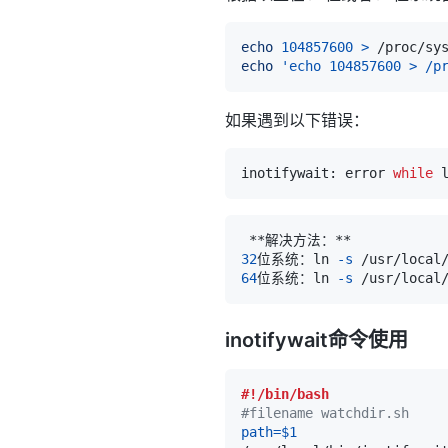
echo
104857600
>
echo
'echo 104857600 > /p
如果遇到以下错误：
inotifywait: error 
while
 
32
位系统：ln 
-s
64
位系统：ln 
-s
inotifywait命令使用
#!/bin/bash
#filename watchdir.sh
path
=
$1