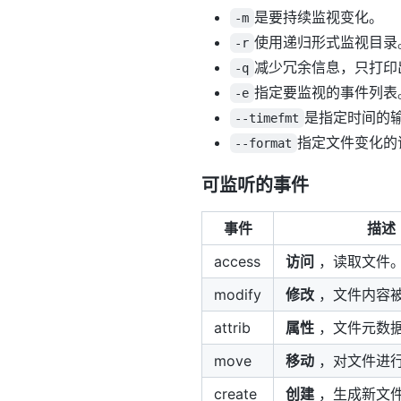
是要持续监视变化。
-m
使用递归形式监视目录
-r
减少冗余信息，只打印
-q
指定要监视的事件列表
-e
是指定时间的
--timefmt
指定文件变化的
--format
可监听的事件
事件
描述
access
访问
，读取文件
modify
修改
，文件内容
attrib
属性
，文件元数
move
移动
，对文件进
create
创建
，生成新文