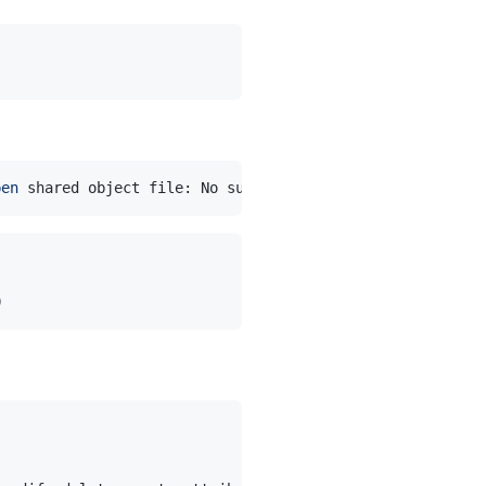
pen
 shared object file: No such 
file