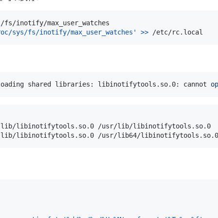
roc/sys/fs/inotify/max_user_watches'
>>
loading shared libraries: libinotifytools.so.0: cannot 
o