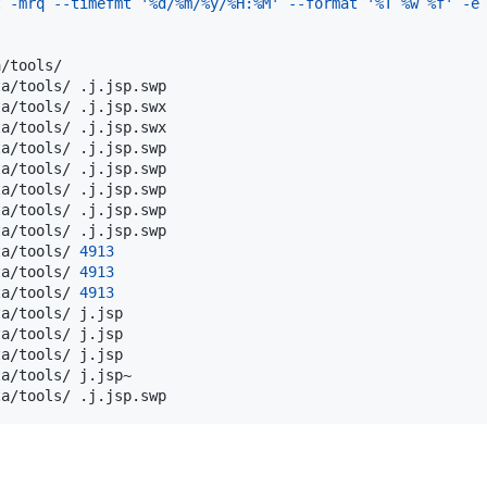
t 
-mrq
--timefmt
'%d/%m/%y/%H:%M'
--format
'%T %w %f'
-e
ta/tools/ 
4913
ta/tools/ 
4913
ta/tools/ 
4913