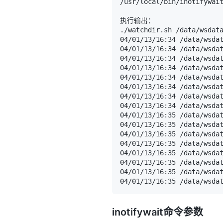
/usr/local/bin/inotifywai
04/01/13/16:35 /data/wsda
04/01/13/16:35 /data/wsda
04/01/13/16:35 /data/wsda
inotifywait命令参数