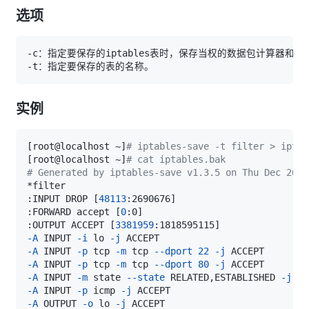
选项
实例
[
root@localhost ~
]
# iptables-save -t filter > iptab
[
root@localhost ~
]
# cat iptables.bak
# Generated by iptables-save v1.3.5 on Thu Dec 26 2
:INPUT DROP 
[
48113
:2690676
]
:FORWARD accept 
[
0
:0
]
:OUTPUT ACCEPT 
[
3381959
:1818595115
]
-A
 INPUT 
-i
 lo 
-j
-A
 INPUT 
-p
 tcp 
-m
 tcp 
--dport
22
-j
-A
 INPUT 
-p
 tcp 
-m
 tcp 
--dport
80
-j
-A
 INPUT 
-m
 state 
--state
 RELATED,ESTABLISHED 
-j
-A
 INPUT 
-p
 icmp 
-j
-A
 OUTPUT 
-o
 lo 
-j