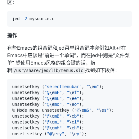
区：
jed 
-2
操作
有些Emacs的组合键和jed菜单组合键冲突例如Alt+f在
Emacs中应该是“前进一个单词”，而在jed中则是“文件菜
单” 想使用Emacs风格的组合键的话，编
辑
找到如下段落：
/usr/share/jed/lib/menus.slc
unsetsetkey 
(
"selectmenubar"
, 
"
\e
m"
)
;
unsetsetkey 
(
"@
\e
mF"
, 
"
\e
f"
)
;
unsetsetkey 
(
"@
\e
mE"
, 
"
\e
e"
)
;
unsetsetkey 
(
"@
\e
mo"
, 
"
\e
o"
)
;
% Mode menu unsetsetkey 
(
"@
\e
mS"
, 
"
\e
s"
)
;
unsetsetkey 
(
"@
\e
mB"
, 
"
\e
b"
)
;
unsetsetkey 
(
"@
\e
mi"
, 
"
\e
i"
)
;
unsetsetkey 
(
"@
\e
mH"
, 
"
\e
h"
)
;
unset_setkey 
(
"@
\e
my"
, 
"
\e
y"
)
;