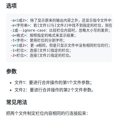
选项
-a
<
1
或
2
>
-e
<
字符串
>
：若
[
文件1
]
与
[
文件2
]
-o
<
格式
>
-t
<
字符
>
-v
<
1
或
2
>
-
1
<
栏位
>
：连接
[
文件1
]
-
2
<
栏位
>
：连接
[
文件2
]
参数
文件1：要进行合并操作的第1个文件参数；
文件2：要进行合并操作的第2个文件参数。
常见用法
把两个文件制定栏位内容相同的行连接起来：