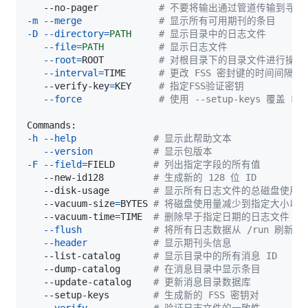
   --no-pager           
# 不要将输出通过管道传输到寻呼
-m
--merge
# 显示所有可用期刊的条目
-D
--directory
=
PATH
# 显示目录中的日志文件
--file
=
PATH
# 显示日志文件
--root
=
ROOT          
# 对根目录下的目录文件进行操作
--interval
=
TIME      
# 更改 FSS 密封键的时间间隔
   --verify-key
=
KEY     
# 指定FSS验证密钥
--force
# 使用 --setup-keys 覆盖 F
-h
--help
# 显示此帮助文本
--version
# 显示包版本
-F
--field
=
FIELD       
# 列出指定字段的所有值
   --new-id128         
# 生成新的 128 位 ID
   --disk-usage        
# 显示所有日志文件的总磁盘使用
   --vacuum-size
=
BYTES 
# 将磁盘使用量减少到指定大小以
   --vacuum-time
=
TIME  
# 删除早于指定日期的日志文件
--flush
# 将所有日志数据从 /run 刷新到 
--header
# 显示期刊头信息
   --list-catalog      
# 显示目录中的所有消息 ID
   --dump-catalog      
# 在消息目录中显示条目
   --update-catalog    
# 更新消息目录数据库
   --setup-keys        
# 生成新的 FSS 密钥对
--verify
# 验证日志文件的一致性