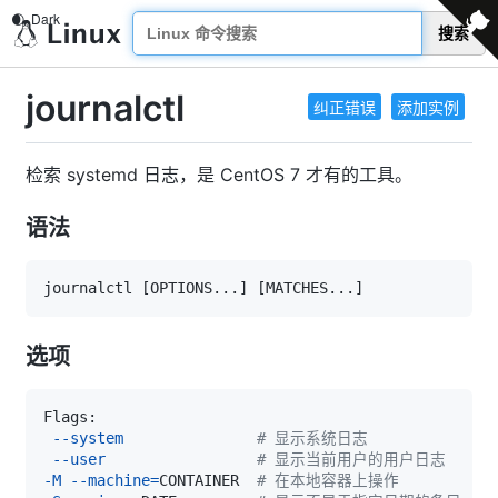
搜索
journalctl
纠正错误
添加实例
检索 systemd 日志，是 CentOS 7 才有的工具。
语法
journalctl 
[
OPTIONS
..
.
]
[
MATCHES
..
.
]
选项
--system
# 显示系统日志
--user
# 显示当前用户的用户日志
-M
--machine
=
CONTAINER  
# 在本地容器上操作