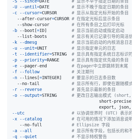
-S
--since
=
DATE         
# 显示不早于指定日期的条目
-U
--until
=
DATE         
# 显示不晚于指定日期的条目
-c
--cursor
=
CURSOR      
# 显示从指定光标开始的条目
  --after-cursor
=
CURSOR 
# 在指定光标后显示条目
  --show-cursor         
# 在所有条目之后打印光标
-b
 --boot
[
=
ID
]
# 显示当前启动或指定启动
  --list-boots          
# 显示有关已记录引导的简洁信息
-k
--dmesg
# 显示当前启动的内核消息日志
-u
--unit
=
UNIT          
# 显示指定单元的日志
-t
--identifier
=
STRING  
# 显示具有指定系统日志标识符的
-p
--priority
=
RANGE     
# 显示具有指定优先级的条目
-e
 --pager-end          
# 在pager中立即跳转到末尾
-f
--follow
# 关注期刊
-n
 --lines
[
=
INTEGER
]
# 要显示的日志条目数
  --no-tail             
# 显示所有行，即使在跟随模式下
-r
--reverse
# 首先显示最新的条目
-o
--output
=
STRING      
# 更改日志输出模式 (short, sho
                                   export, json, js
--utc
# 以协调世界时 (UTC) 表示的时
-x
--catalog
# 在可用的情况下添加消息说明
   --no-full            
# Ellipsize 字段
-a
--all
# 显示所有字段，包括长的和不可
-q
--quiet
# 不显示特权警告