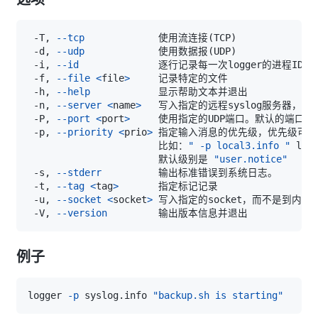
 -T, 
--tcp
             使用流连接
(
TCP
)
 -d, 
--udp
             使用数据报
(
UDP
)
 -i, 
--id
 -f, 
--file
<
file
>
 -h, 
--help
 -n, 
--server
<
name
>
 -P, 
--port
<
port
>
 -p, 
--priority
<
prio
>
 指定输入消息的优先级，优先级可以
                       比如：
" -p local3.info "
                       默认级别是 
"user.notice"
 -s, 
--stderr
 -t, 
--tag
<
tag
>
 -u, 
--socket
<
socket
>
 -V, 
--version
例子
logger 
-p
 syslog.info 
"backup.sh is starting"