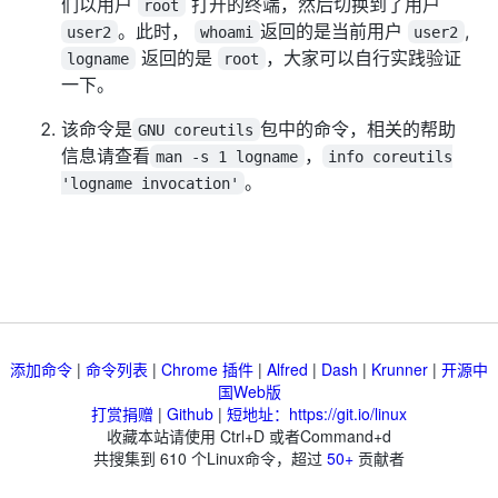
们以用户
打开的终端，然后切换到了用户
root
。此时，
返回的是当前用户
,
user2
whoami
user2
返回的是
，大家可以自行实践验证
logname
root
一下。
该命令是
包中的命令，相关的帮助
GNU coreutils
信息请查看
，
man -s 1 logname
info coreutils
。
'logname invocation'
添加命令
|
命令列表
|
Chrome 插件
|
Alfred
|
Dash
|
Krunner
|
开源中
国Web版
打赏捐赠
|
Github
|
短地址：https://git.io/linux
收藏本站请使用 Ctrl+D 或者Command+d
共搜集到
610
个Linux命令，超过
50+
贡献者