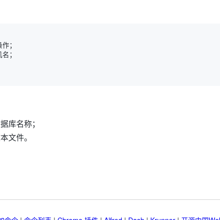
数据库名称；
文本文件。
加命令
|
命令列表
|
Chrome 插件
|
Alfred
|
Dash
|
Krunner
|
开源中国We