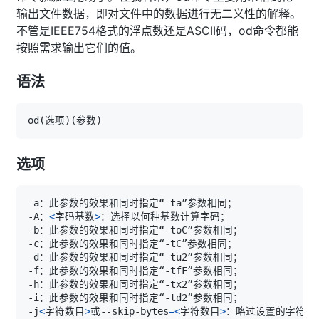
输出文件数据，即对文件中的数据进行无二义性的解释。
不管是IEEE754格式的浮点数还是ASCII码，od命令都能
按照需求输出它们的值。
语法
od
(
选项
)
(
参数
)
选项
-A：
<
字码基数
>
-j
<
字符数目
>
或--skip-bytes
=
<
字符数目
>