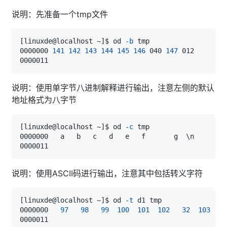
说明：先准备一个tmp文件
[
linuxde@localhost ~
]
$ od 
-b
0000000 
141
142
143
144
145
146
 040 
147
说明：使用单字节八进制解释进行输出，注意左侧的默认
地址格式为八字节
[
linuxde@localhost ~
]
$ od 
-c
0000000   a   b   c   d   e   f       g  
\
说明：使用ASCII码进行输出，注意其中包括转义字符
[
linuxde@localhost ~
]
$ od 
-t
0000000   
97
98
99
100
101
102
32
103
1