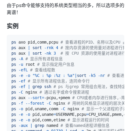
由于ps命令能够支持的系统类型相当的多，所以选项多的
离谱！
实例
ps
 axo pid,comm,pcpu 
# 查看进程的PID、名称以及CPU 占
ps
 aux 
|
sort
-rnk
4
# 按内存资源的使用量对进程进行排序
ps
 aux 
|
sort
-nk
3
# 按 CPU 资源的使用量对进程进行排
ps
-A
# 显示所有进程信息
ps
-u
 root 
# 显示指定用户信息
ps
-efL
# 查看线程数
ps
-e
-o
"%C : %p :%z : %a"
|
sort
-k5
-nr
# 查看进程
ps
-ef
# 显示所有进程信息，连同命令行
ps
-ef
|
grep
ssh
# ps 与grep 常用组合用法，查找特定进
ps
-C
 nginx 
# 通过名字或命令搜索进程
ps
 aux 
--sort
=
-pcpu,+pmem 
# CPU或者内存进行排序,-降序
ps
-f
--forest
-C
 nginx 
# 用树的风格显示进程的层次关系
ps
-o
 pid,uname,comm 
-C
 nginx 
# 显示一个父进程的子进
ps
-e
-o
 pid,uname
=
USERNAME,pcpu
=
CPU_USAGE,pmem,com
ps
-e
-o
 pid,comm,etime 
# 显示进程运行的时间
ps
-aux
|
grep
 named 
# 查看named进程详细信息
ps
-o
command
-p
91730
|
sed
-n
 2p 
# 通过进程id获取