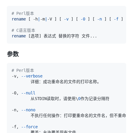
# Perl版本
rename
[
 -h
|
-m
|
-V 
]
[
-v
]
[
-0
]
[
-n
]
[
-f
]
[
-
# C语言版本
rename
[
选项
]
 表达式 替换的字符 文件
..
参数
# Perl版本
-v, 
--verbose
-0, 
--null
        从STDIN读取时，请使用
\
0
-n, 
--nono
-f, 
--force