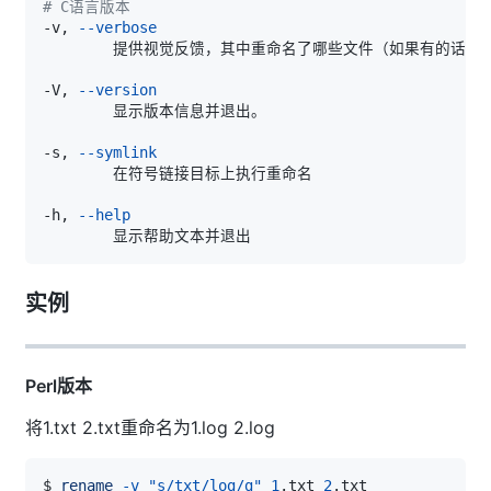
# C语言版本
-v, 
--verbose
-V, 
--version
-s, 
--symlink
-h, 
--help
实例
Perl版本
将1.txt 2.txt重命名为1.log 2.log
$ 
rename
-v
"s/txt/log/g"
1
.txt 
2