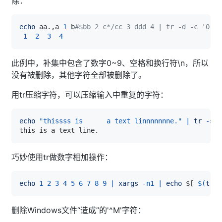
除：
echo
 aa.,a 
1
 b
#$bb 2 c*/cc 3 ddd 4 | tr -d -c '0-9 
1
2
3
4
此例中，补集中包含了数字0~9、空格和换行符\n，所以
没有被删除，其他字符全部被删除了。
用tr压缩字符，可以压缩输入中重复的字符：
echo
"thissss is      a text linnnnnnne."
|
tr
-s
'
巧妙使用tr做数字相加操作：
echo
1
2
3
4
5
6
7
8
9
|
xargs
-n1
|
echo
 $
[
$(
tr
'
删除Windows文件“造成”的'^M'字符：