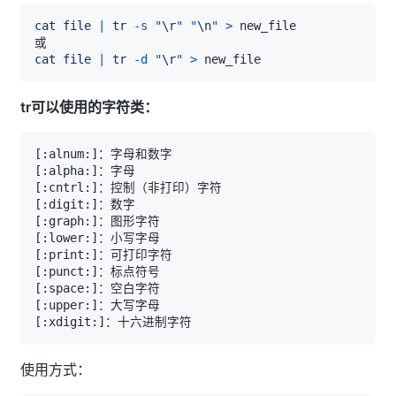
cat
file
|
tr
-s
"
\r
"
"
\n
"
>
cat
file
|
tr
-d
"
\r
"
>
tr可以使用的字符类：
[
:alnum:
]
[
:alpha:
]
[
:cntrl:
]
[
:digit:
]
[
:graph:
]
[
:lower:
]
[
:print:
]
[
:punct:
]
[
:space:
]
[
:upper:
]
[
:xdigit:
]
使用方式：