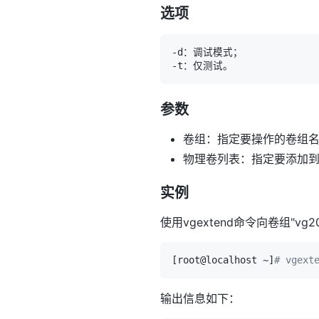
选项
参数
卷组：指定要操作的卷组
物理卷列表：指定要添加
实例
使用vgextend命令向卷组"
[
root@localhost ~
]
# vgext
输出信息如下：