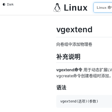
vgextend
向卷组中添加物理卷
补充说明
vgextend命令
用于动态扩展L
vgcreate命令创建卷组时添加
语法
vgextend
(
选项
)
(
参数
)