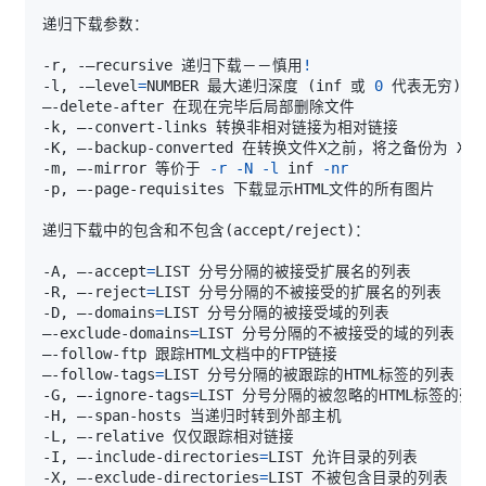
-r, -–recursive 递归下载－－慎用
!
-l, -–level
=
NUMBER 最大递归深度 
(
inf 或 
0
 代表无穷
)
-m, –-mirror 等价于 
-r
-N
-l
 inf 
-nr
递归下载中的包含和不包含
(
accept/reject
)
-A, –-accept
=
-R, –-reject
=
-D, –-domains
=
–-exclude-domains
=
–-follow-tags
=
-G, –-ignore-tags
=
-I, –-include-directories
=
-X, –-exclude-directories
=